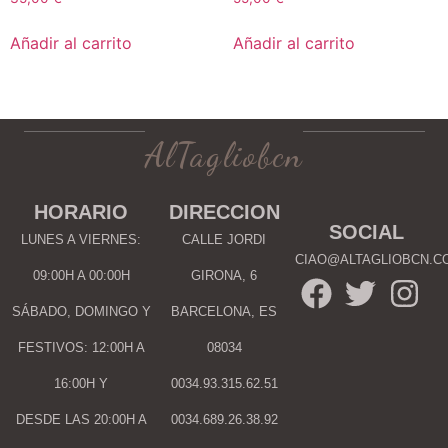
Añadir al carrito
Añadir al carrito
AlTagliobcn
HORARIO
DIRECCION
SOCIAL
LUNES A VIERNES:
CALLE JORDI
CIAO@ALTAGLIOBCN.C
09:00H A 00:00H
GIRONA, 6
SÁBADO, DOMINGO Y
BARCELONA, ES
FESTIVOS: 12:00H A
08034
16:00H Y
0034.93.315.62.51
DESDE LAS 20:00H A
0034.689.26.38.92