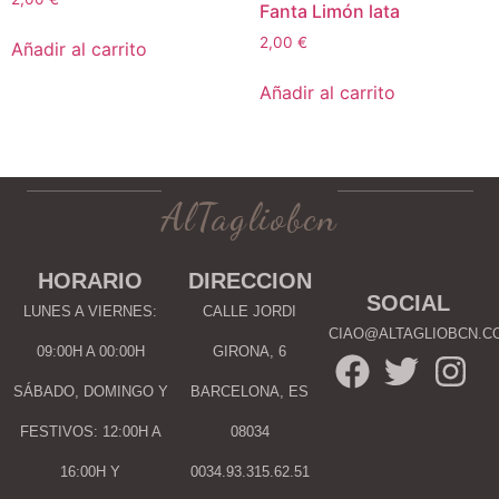
Fanta Limón lata
2,00
€
Añadir al carrito
Añadir al carrito
AlTagliobcn
HORARIO
DIRECCION
SOCIAL
LUNES A VIERNES:
CALLE JORDI
CIAO@ALTAGLIOBCN.C
09:00H A 00:00H
GIRONA, 6
SÁBADO, DOMINGO Y
BARCELONA, ES
FESTIVOS: 12:00H A
08034
16:00H Y
0034.93.315.62.51