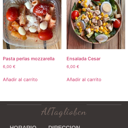
Pasta perlas mozzarella
Ensalada Cesar
6,00
€
6,00
€
Añadir al carrito
Añadir al carrito
AlTagliobcn
HORARIO
DIRECCION