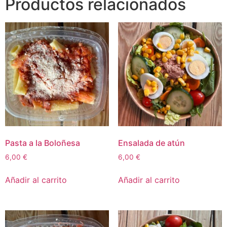
Productos relacionados
Pasta a la Boloñesa
Ensalada de atún
6,00
€
6,00
€
Añadir al carrito
Añadir al carrito