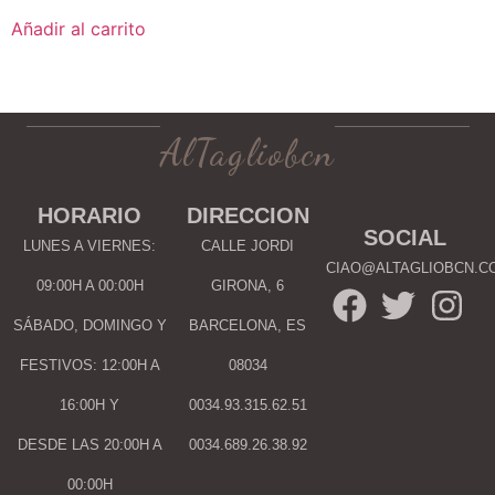
Añadir al carrito
AlTagliobcn
HORARIO
DIRECCION
SOCIAL
LUNES A VIERNES:
CALLE JORDI
CIAO@ALTAGLIOBCN.C
09:00H A 00:00H
GIRONA, 6
SÁBADO, DOMINGO Y
BARCELONA, ES
FESTIVOS: 12:00H A
08034
16:00H Y
0034.93.315.62.51
DESDE LAS 20:00H A
0034.689.26.38.92
00:00H