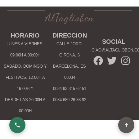
AlTagliobcn
HORARIO
DIRECCION
SOCIAL
LUNES A VIERNES:
CALLE JORDI
CIAO@ALTAGLIOBCN.C
09:00H A 00:00H
GIRONA, 6
SÁBADO, DOMINGO Y
BARCELONA, ES
FESTIVOS: 12:00H A
08034
16:00H Y
0034.93.315.62.51
DESDE LAS 20:00H A
0034.689.26.38.92
00:00H
↑